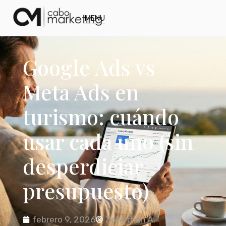
MENU
Google Ads vs
Meta Ads en
turismo: cuándo
usar cada uno (sin
desperdiciar
presupuesto)
febrero 9, 2026
Jonathan A.